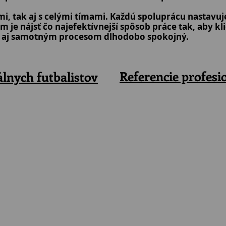
mi, tak aj s celými tímami. Každú spoluprácu nastavu
om je nájsť čo najefektívnejší spôsob práce tak, aby k
i aj samotným procesom dlhodobo spokojný.
Referencie profesi
álnych futbalistov