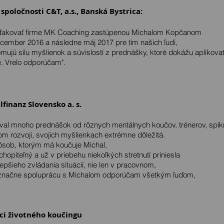
 spoločnosti C&T, a.s., Banská Bystrica:
poďakovať firme MK Coaching zastúpenou Michalom Kopčanom
cember 2016 a následne máj 2017 pre tím našich ľudi,
mujú silu myšlienok a súvislostí z prednášky, ktoré dokážu aplikova
e. Vrelo odporúčam".
lfinanz Slovensko a. s.
oval mnoho prednášok od rôznych mentálnych koučov, trénerov, spík
om rozvoji, svojich myšlienkach extrémne dôležitá.
sob, ktorým má koučuje Michal,
chopiteľný a už v priebehu niekoľkých stretnutí priniesla
pšieho zvládania situácií, nie len v pracovnom,
označne spoluprácu s Michalom odporúčam všetkým ľuďom,
ámci životného koučingu