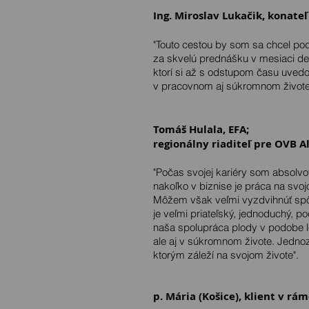
Ing. Miroslav Lukačik, konateľ
"Touto cestou by som sa chcel 
za skvelú prednášku v mesiaci de
ktorí si až s odstupom času uvedo
v pracovnom aj súkromnom život
Tomáš Hulala, EFA;
regionálny riaditeľ pre OVB Al
"Počas svojej kariéry som absolv
nakoľko v biznise je práca na svoj
Môžem však veľmi vyzdvihnúť spô
je veľmi priateľský, jednoduchý, po
naša spolupráca plody v podobe le
ale aj v súkromnom živote. Jedn
ktorým záleží na svojom živote".
p. Mária (Košice), klient v r