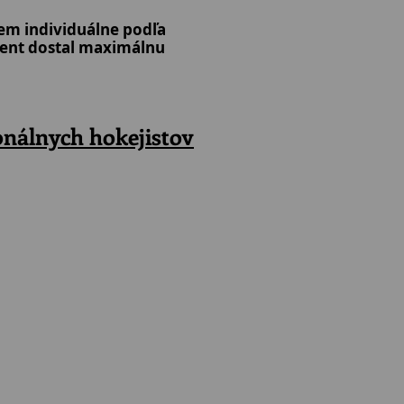
jem individuálne podľa
lient dostal maximálnu
onálnych hokejistov