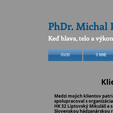
PhDr. Michal
Keď hlava, telo a výko
ÚVOD
O MNE
Kli
Medzi mojich klientov patr
spolupracoval s organizácia
HK 32 Liptovský Mikuláš a
Slovenskou hádzanárskou re