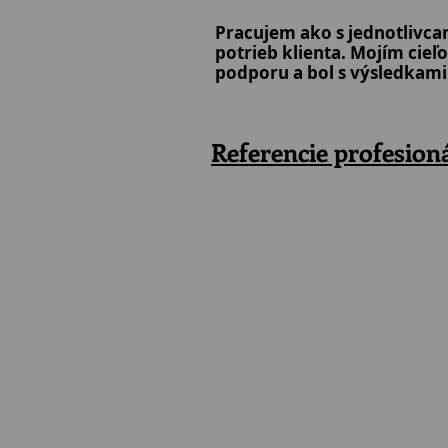
Pracujem ako s jednotlivca
potrieb klienta. Mojím cieľ
podporu a bol s výsledkam
Referencie profesion