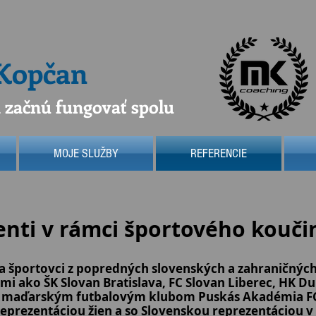
 Kopčan
n začnú fungovať spolu
MOJE SLUŽBY
REFERENCIE
enti v rámci športového kouči
ia športovci z popredných slovenských a zahraničný
mi ako ŠK Slovan Bratislava, FC Slovan Liberec, HK Du
 s maďarským futbalovým klubom Puskás Akadémia FC.
prezentáciou žien a so Slovenskou reprezentáciou v